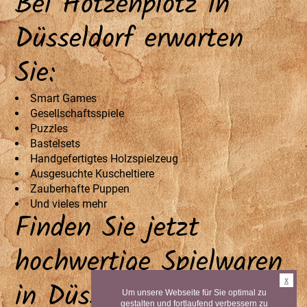
Bei Hotzenplotz in
Düsseldorf erwarten
Sie:
Smart Games
Gesellschaftsspiele
Puzzles
Bastelsets
Handgefertigtes Holzspielzeug
Ausgesuchte Kuscheltiere
Zauberhafte Puppen
Und vieles mehr
Finden Sie jetzt
hochwertige Spielwaren
in Düsseldorf
x
Um unsere Webseite für Sie optimal zu
gestalten und fortlaufend verbessern zu