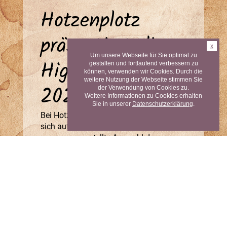
Hotzenplotz
präsentiert die
x
Um unsere Webseite für Sie optimal zu
Highlights von
gestalten und fortlaufend verbessern zu
können, verwenden wir Cookies. Durch die
weitere Nutzung der Webseite stimmen Sie
2026
der Verwendung von Cookies zu.
Weitere Informationen zu Cookies erhalten
Sie in unserer
Datenschutzerklärung
.
Bei Hotzenplotz dürfen Kinder und Eltern
sich auf eine liebevoll
zusammengestellte Auswahl der
spannendsten Neuheiten freuen. Wir
achten darauf, Spielzeuge anzubieten,
die Fantasie, Neugier und
Selbstständigkeit fördern – und
gleichzeitig höchste Standards erfüllen.
Ob für kleine Baumeister, kreative
Künstler oder wissbegierige Entdecker:
Unser Sortiment für 2026 bietet für jedes