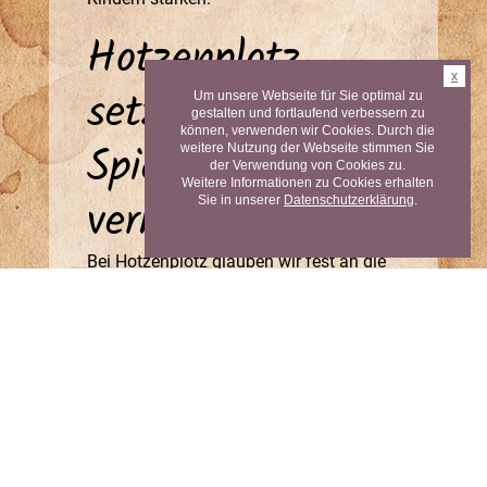
Hotzenplotz
x
setzt auf
Um unsere Webseite für Sie optimal zu
gestalten und fortlaufend verbessern zu
können, verwenden wir Cookies. Durch die
Spielzeug, das
weitere Nutzung der Webseite stimmen Sie
der Verwendung von Cookies zu.
Weitere Informationen zu Cookies erhalten
verbindet
Sie in unserer
Datenschutzerklärung
.
Bei Hotzenplotz glauben wir fest an die
Kraft des gemeinsamen Spielens.
Deshalb achten wir bei unserer Auswahl
darauf, dass Spielzeuge sowohl Spaß
als auch echte Verbindung schaffen. Wir
führen liebevoll gestaltete Produkte, die
für mehrere Kinder geeignet sind und
dabei langlebig, hochwertig und
durchdacht sind. Eltern können sich
sicher sein: Unsere Spielzeuge fördern